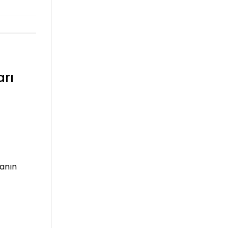
arı
manın