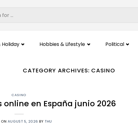
 Holiday
Hobbies & Lifestyle
Political
CATEGORY ARCHIVES:
CASINO
CASINO
s online en España junio 2026
D ON
AUGUST 5, 2026
BY
THU