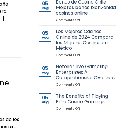
Bonos de Casino Chile
05
paña
casinos
Mejores bonos bienvenida
Aug
online
era,
casinos online
en
…]
on
Comments Off
España
Bonos
junio
de
2026
Los Mejores Casinos
05
Casino
Online de 2024 Compara
Aug
Chile
los Mejores Casinos en
Mejores
México
bonos
bienvenida
on
Comments Off
casinos
Los
online
Mejores
Neteller Live Gambling
05
Casinos
Enterprises: A
Aug
Online
Comprehensive Overview
de
ine
on
Comments Off
2024
Neteller
Compara
Live
los
The Benefits of Playing
05
Gambling
Mejores
Free Casino Gamings
Aug
Enterprises:
Casinos
on
Comments Off
A
en
The
Comprehensive
México
Benefits
as de los
Overview
of
nos sin
Playing