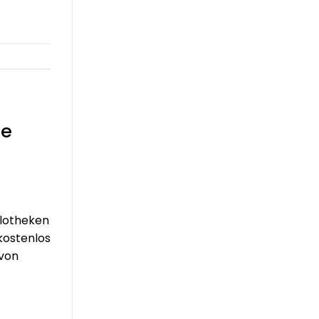
le
elotheken
kostenlos
 von