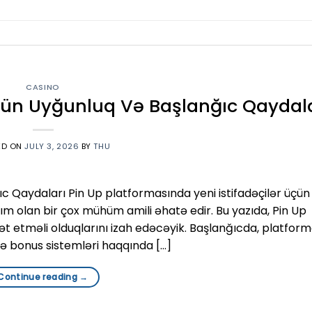
CASINO
 Üçün Uyğunluq Və Başlanğıc Qaydal
ED ON
JULY 3, 2026
BY
THU
ıc Qaydaları Pin Up platformasında yeni istifadəçilər üçün
m olan bir çox mühüm amili əhatə edir. Bu yazıda, Pin Up
qət etməli olduqlarını izah edəcəyik. Başlanğıcda, platfor
və bonus sistemləri haqqında […]
Continue reading
→