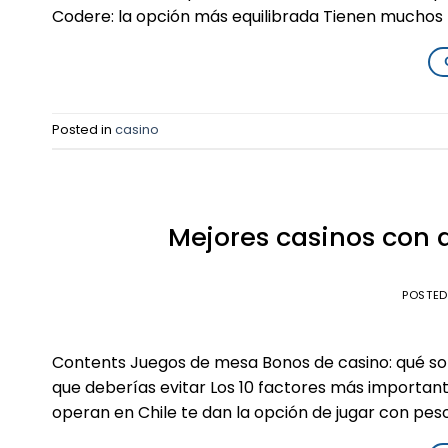
Codere: la opción más equilibrada Tienen muchos 
Posted in
casino
Mejores casinos con 
POSTE
Contents Juegos de mesa Bonos de casino: qué so
que deberías evitar Los 10 factores más importante
operan en Chile te dan la opción de jugar con pes