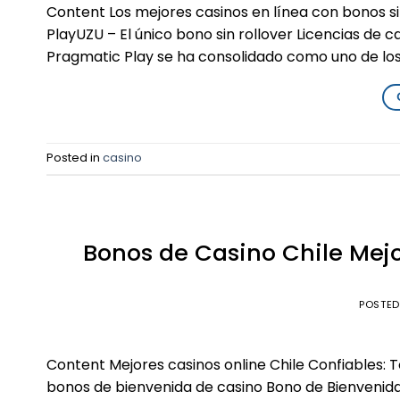
Content Los mejores casinos en línea con bonos si
PlayUZU – El único bono sin rollover Licencias de 
Pragmatic Play se ha consolidado como uno de los
Posted in
casino
Bonos de Casino Chile Mejo
POSTE
Content Mejores casinos online Chile Confiables: T
bonos de bienvenida de casino Bono de Bienvenid