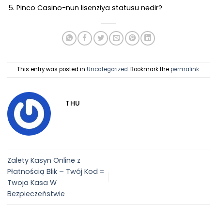
Pinco Casino-nun lisenziya statusu nədir?
This entry was posted in
Uncategorized
. Bookmark the
permalink
.
THU
Zalety Kasyn Online z
Płatnością Blik – Twój Kod =
Twoja Kasa W
Bezpieczeństwie