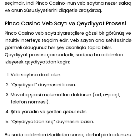
seçimdir. İndi Pinco Casino-nun veb saytına nəzər salaq
və onun xüsusiyyətlərini diqqətlə araşdıraq.
Pinco Casino Veb Saytı və Qeydiyyat Prosesi
Pinco Casino veb saytı ziyarətçilərə gözəl bir görünüş və
intuitiv interfeys təqdim edir. Veb saytın ana səhifəsində
görməli olduğunuz hər şey asanlıqla tapıla bilər.
Qeydiyyat prosesi çox sadədir; sadəcə bu addımları
izləyərək qeydiyyatdan keçin:
Veb saytına daxil olun.
“Qeydiyyat” düyməsini basın.
Müvafiq şəxsi məlumatları doldurun (ad, e-poçt,
telefon nömrəsi).
Şifrə yaradın və şərtləri qəbul edin.
“Qeydiyyatdan keç” düyməsini basın.
Bu sadə addımları izlədikdən sonra, dərhal pin kodunuzu