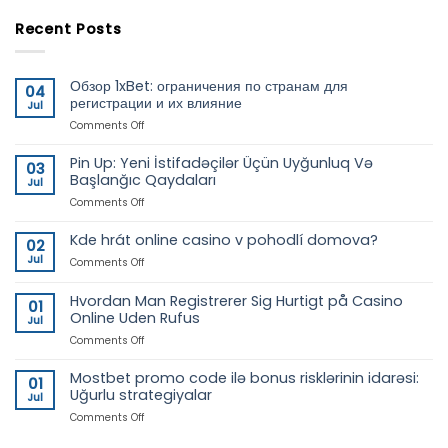
Recent Posts
Обзор 1xBet: ограничения по странам для
04
регистрации и их влияние
Jul
on
Comments Off
Обзор
1xBet:
Pin Up: Yeni İstifadəçilər Üçün Uyğunluq Və
03
ограничения
Başlanğıc Qaydaları
Jul
по
on
Comments Off
странам
Pin
для
Up:
регистрации
Kde hrát online casino v pohodlí domova?
02
Yeni
и
Jul
on
Comments Off
İstifadəçilər
их
Kde
Üçün
влияние
hrát
Uyğunluq
Hvordan Man Registrerer Sig Hurtigt på Casino
01
online
Və
Online Uden Rufus
Jul
casino
Başlanğıc
on
Comments Off
v
Qaydaları
Hvordan
pohodlí
Man
domova?
Mostbet promo code ilə bonus risklərinin idarəsi:
01
Registrerer
Uğurlu strategiyalar
Jul
Sig
on
Comments Off
Hurtigt
Mostbet
på