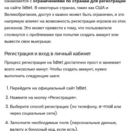
ознакомится с
ограничениями по странам для регистрации
на сайте 1xBet. В некоторых странах, таких как США и
Великобритания, доступ к казино может быть ограничен, и это
напрямую влияет на возможность регистрации игроков из этих
регионов. Это может привести к тому, что пользователи
столкнутся с проблемами при попытке создать аккаунт или
вывести свои выигрыши.
Регистрация и вход в личный кабинет
Процесс регистрации на 1xBet достаточно прост и занимает
всего несколько минут. Чтобы создать аккаунт, нужно
выполнить следующие шаги:
Перейдите на официальный сайт 1xBet.
Нажмите на кнопку «Регистрация».
Выберите способ регистрации (по телефону, e-mail или
через социальные сети).
Заполните необходимые поля (персональные данные,
валюту и бонусный код, если есть).