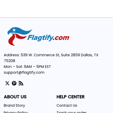
promo
Casino
code
Online
ilə
Uden
bonus
Rufus
risklərinin
idarəsi:
Uğurlu
strategiyalar
Address: 539 W. Commerce St, Suite 2859 Dallas, TX
75208
Mon – Sat: 9AM – 5PM EST
support@flagtify.com
ABOUT US
HELP CENTER
Brand Story
Contact Us
Privacy Policy
Track your order