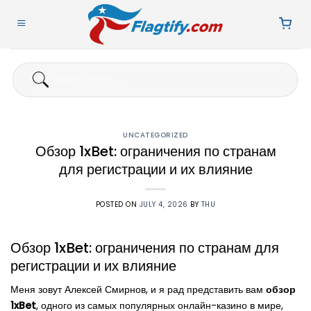
Skip
to
content
Search
for:
UNCATEGORIZED
Обзор 1xBet: ограничения по странам
для регистрации и их влияние
POSTED ON
JULY 4, 2026
BY
THU
Обзор 1xBet: ограничения по странам для
регистрации и их влияние
Меня зовут Алексей Смирнов, и я рад представить вам
обзор
1xBet
, одного из самых популярных онлайн-казино в мире,