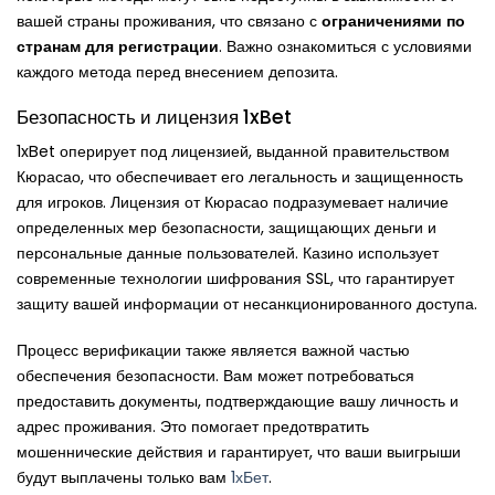
вашей страны проживания, что связано с
ограничениями по
странам для регистрации
. Важно ознакомиться с условиями
каждого метода перед внесением депозита.
Безопасность и лицензия 1xBet
1xBet оперирует под лицензией, выданной правительством
Кюрасао, что обеспечивает его легальность и защищенность
для игроков. Лицензия от Кюрасао подразумевает наличие
определенных мер безопасности, защищающих деньги и
персональные данные пользователей. Казино использует
современные технологии шифрования SSL, что гарантирует
защиту вашей информации от несанкционированного доступа.
Процесс верификации также является важной частью
обеспечения безопасности. Вам может потребоваться
предоставить документы, подтверждающие вашу личность и
адрес проживания. Это помогает предотвратить
мошеннические действия и гарантирует, что ваши выигрыши
будут выплачены только вам
1хБет
.