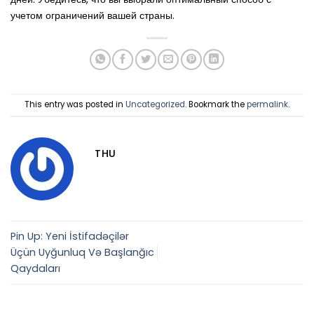
учетом ограничений вашей страны.
This entry was posted in
Uncategorized
. Bookmark the
permalink
.
THU
Pin Up: Yeni İstifadəçilər
Üçün Uyğunluq Və Başlanğıc
Qaydaları