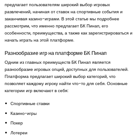
предлагает пользователям широкий выбор игровых
развлечений, начиная от ставок на спортивные события и
заканчивая казино-играми. В этой статье мы подробнее
рассмотрим, что именно предлагает БК Пинап, его
особенности, преимущества, а также как зарегистрироваться и
начать играть на этой платформе.
Разнообразие игр на платформе БК Пинап
Одним из главных преимуществ БК Пинап является
разнообразие игровых опций, доступных для пользователей.
Платформа предлагает широкий выбор категорий, что
позволяет каждому игроку найти что-то для себя. Основные
категории игр включают в себя:
Спортивные ставки
Казино-игры
Покер
Лотереи