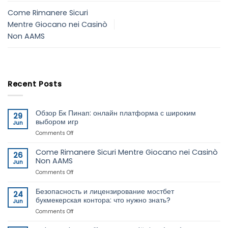
Come Rimanere Sicuri
Mentre Giocano nei Casinò
Non AAMS
Recent Posts
Обзор Бк Пинап: онлайн платформа с широким
29
выбором игр
Jun
on
Comments Off
Обзор
Бк
Come Rimanere Sicuri Mentre Giocano nei Casinò
26
Пинап:
Non AAMS
Jun
онлайн
on
Comments Off
платформа
Come
с
Rimanere
широким
Безопасность и лицензирование мостбет
24
Sicuri
выбором
букмекерская контора: что нужно знать?
Jun
Mentre
игр
on
Comments Off
Giocano
Безопасность
nei
и