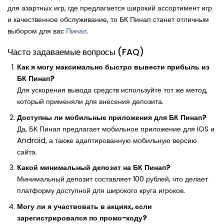
для азартных игр, где предлагается широкий ассортимент игр
и качественное обслуживание, то БК Пинап станет отличным
выбором для вас
Пинап
.
Часто задаваемые вопросы (FAQ)
Как я могу максимально быстро вывести прибыль из
БК Пинап?
Для ускорения вывода средств используйте тот же метод,
который применяли для внесения депозита.
Доступны ли мобильные приложения для БК Пинап?
Да, БК Пинап предлагает мобильное приложение для iOS и
Android, а также адаптированную мобильную версию
сайта.
Какой минимальный депозит на БК Пинап?
Минимальный депозит составляет 100 рублей, что делает
платформу доступной для широкого круга игроков.
Могу ли я участвовать в акциях, если
зарегистрировался по промо-коду?