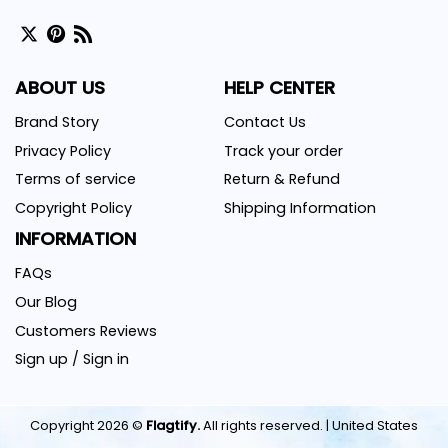
ABOUT US
HELP CENTER
Brand Story
Contact Us
Privacy Policy
Track your order
Terms of service
Return & Refund
Copyright Policy
Shipping Information
INFORMATION
FAQs
Our Blog
Customers Reviews
Sign up / Sign in
Copyright 2026 ©
Flagtify.
All rights reserved. | United States