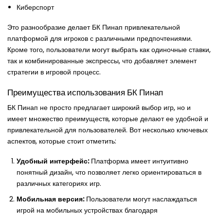
Киберспорт
Это разнообразие делает БК Пинап привлекательной
платформой для игроков с различными предпочтениями.
Кроме того, пользователи могут выбрать как одиночные ставки,
так и комбинированные экспрессы, что добавляет элемент
стратегии в игровой процесс.
Преимущества использования БК Пинап
БК Пинап не просто предлагает широкий выбор игр, но и
имеет множество преимуществ, которые делают ее удобной и
привлекательной для пользователей. Вот несколько ключевых
аспектов, которые стоит отметить:
Удобный интерфейс:
Платформа имеет интуитивно
понятный дизайн, что позволяет легко ориентироваться в
различных категориях игр.
Мобильная версия:
Пользователи могут наслаждаться
игрой на мобильных устройствах благодаря