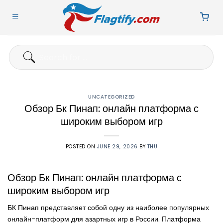
Skip
to
content
Search
for:
UNCATEGORIZED
Обзор Бк Пинап: онлайн платформа с
широким выбором игр
POSTED ON
JUNE 29, 2026
BY
THU
Обзор Бк Пинап: онлайн платформа с
широким выбором игр
БК Пинап представляет собой одну из наиболее популярных
онлайн-платформ для азартных игр в России. Платформа