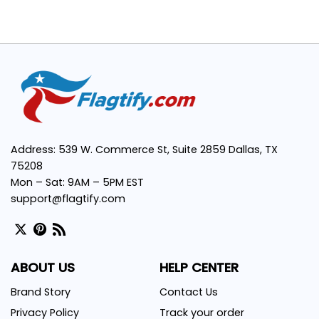
online
zawsze
non
Gotowy
AAMS
do
per
Grania
giochi
di
strategia
Address: 539 W. Commerce St, Suite 2859 Dallas, TX
75208
Mon – Sat: 9AM – 5PM EST
support@flagtify.com
ABOUT US
HELP CENTER
Brand Story
Contact Us
Privacy Policy
Track your order