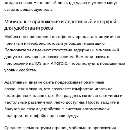
каждая сессия – это новый опыт, где удача и умение могут
сыграть решающую роль.
Мобильные приложения и адаптивный интерфейс
для удобства игроков
Мобильное приложение платформы предлагает интуитивно
понятный интерфейс, который упрощает навигацию.
Пользователи отмечают отсутствие задержек и мгновенный
доступ к популярным развлечениям. Вам стоит скачать
приложение на iOS или Android, чтобы получить повышенные
уровни удобства.
Адаптивный дизайн сайта поддерживает различные
разрешения экрана, что позволяет комфортно играть на
смартфонах и планшетах. Все разделы, включая слот-игры и
настольные развлечения, легко доступны. Просто зайдите в
браузер на своем устройстве – система автоматически
подстроит интерфейс под ваши нужды.
Среднее время загрузки страниц мобильного приложения