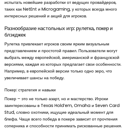
испытать новейшие разработки от ведущих провайдеров,
таких как NetEnt и Microgaming, у которых всегда много
интересных решений и акций для игроков.
Разнообразие настольных игр: рулетка, покер и
блэкджек
Рулетка привлекает игроков своим ярким визуальным
представлением и простотой правил. Пользователи могут
выбрать между европейской, американской и французской
версиями, каждая из которых предлагает свои особенности.
Например, в европейской версии только одно зеро, что
увеличивает шансы на победу.
Покер: стратегия и навыки
Покер – это не только азарт, но и мастерство. Игроки
заинтересованы в Texas Hold’em, Omaha и Seven Card
Stud, словно охотники, ищущие идеальный момент для
блефа. Чаще всего победа в покере зависит от прочтения
соперника и способности принимать рискованные решения.