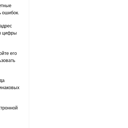
четные
ь ошибок.
 адрес
ая цифры
ойте его
ьзовать
да
динаковых
ктронной