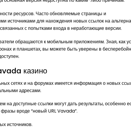
да основная версия недоступна по каким-либо причинам.
ности ресурсов. Часто обновляемые страницы и
ми источниками для нахождения новых ссылок на альтерн
 связанных с попытками входа в неработающие версии.
ователи обращаются к мобильным приложениям. Зная, как у
фонах и планшетах, вы можете быть уверены в бесперебой
доступен.
Vavada казино
ных сетях и на форумах имеется информация о новых ссыл
уальными адресами.
м на доступные ссылки могут дать результаты, особенно е
е фразы вроде “новый URL Vavada”.
ых источников.