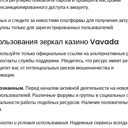
тся регулярно обновлять пароль и проверять настройки
есанкционированного доступа к аккаунту.
ных и следите за новостями платформы для получения акт
упны только для зарегистрированных пользователей.
пользования зеркал казино Vavada
пользуйте только официальные ссылки на альтернативные 
нтакты службы поддержки. Убедитесь, что ресурс имеет р
щитит вас от потенциальных рисков мошенничества и
рмации.
сознанным.
Перед началом активной деятельности на ново
пользователей. Различные форумы и группы в социальных 
альности работы подобных ресурсов. Наличие положитель
.
сти и условия использования.
Надежные сервисы всегда 