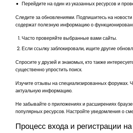
Перейдите на один из указанных ресурсов и пров
Следите за обновлениями. Подпишитесь на новости
содержат полезную информацию о функционировани
Часто проверяйте выбранные вами сайты.
Если ссылку заблокировали, ищите другие обновл
Спросите у друзей и знакомых, кто также интересу
существенно упростить поиск.
Изучите отзывы на специализированных форумах. Ч
актуальную информацию.
Не забывайте о приложениях и расширениях браузе
популярных ресурсов. Настройте уведомления о сме
Процесс входа и регистрации н