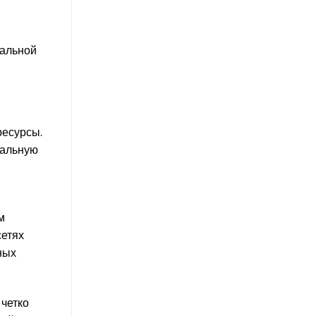
уальной
ресурсы.
еальную
м
сетях
ных
четко