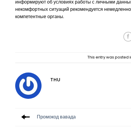
информируют об условиях работы с личными данным
некомфортных ситуаций рекомендуется немедленно 
компетентные органы.
This entry was posted 
THU
Промокод вавада