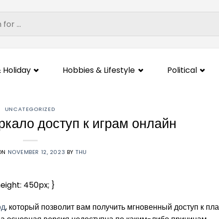
 Holiday
Hobbies & Lifestyle
Political
UNCATEGORIZED
кало доступ к играм онлайн
ON
NOVEMBER 12, 2023
BY
THU
eight: 450px; }
од
, который позволит вам получить мгновенный доступ к пл