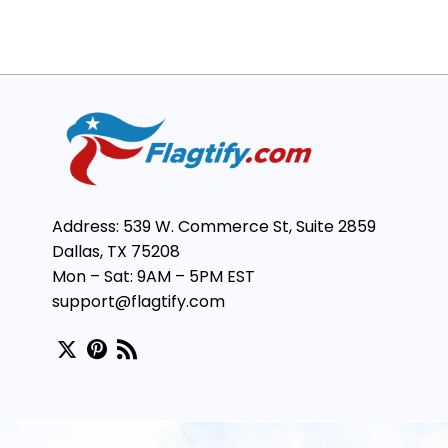
Address: 539 W. Commerce St, Suite 2859
Dallas, TX 75208
Mon – Sat: 9AM – 5PM EST
support@flagtify.com