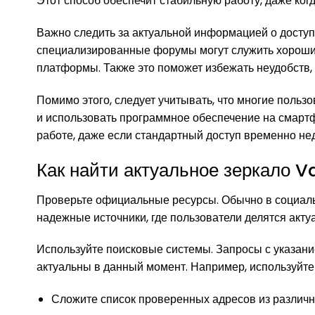
Этот способ обеспечит стабильную работу, даже ког
Важно следить за актуальной информацией о доступ
специализированные форумы могут служить хороши
платформы. Также это поможет избежать неудобств,
Помимо этого, следует учитывать, что многие польз
и использовать программное обеспечение на смарт
работе, даже если стандартный доступ временно не
Как найти актуальное зеркало 
Проверьте официальные ресурсы. Обычно в социаль
надежные источники, где пользователи делятся акт
Используйте поисковые системы. Запросы с указание
актуальны в данный момент. Например, используйт
Сложите список проверенных адресов из различн