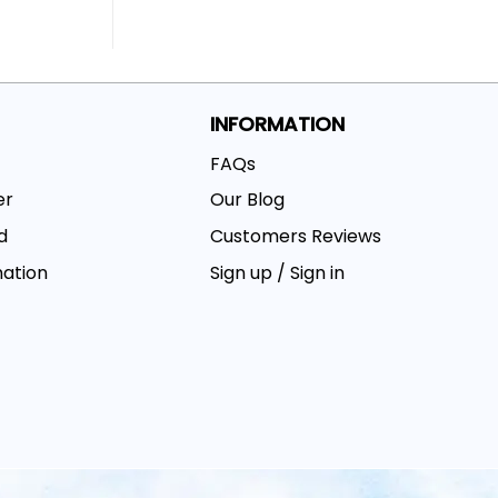
INFORMATION
FAQs
er
Our Blog
d
Customers Reviews
mation
Sign up / Sign in