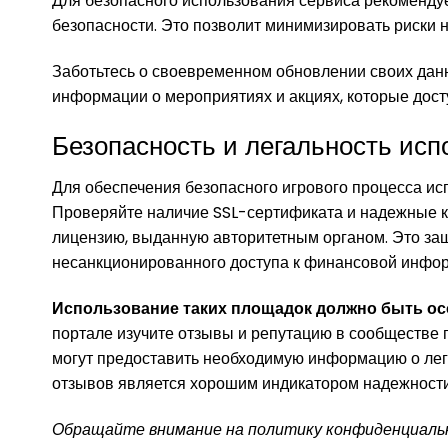
Для безопасного использования сервиса рекомендуе
безопасности. Это позволит минимизировать риски н
Заботьтесь о своевременном обновлении своих дан
информации о мероприятиях и акциях, которые дост
Безопасность и легальность ис
Для обеспечения безопасного игрового процесса ис
Проверяйте наличие SSL-сертификата и надежные ко
лицензию, выданную авторитетным органом. Это за
несанкционированного доступа к финансовой инфо
Использование таких площадок должно быть о
портале изучите отзывы и репутацию в сообществе 
могут предоставить необходимую информацию о лег
отзывов является хорошим индикатором надежности
Обращайте внимание на политику конфиденциально