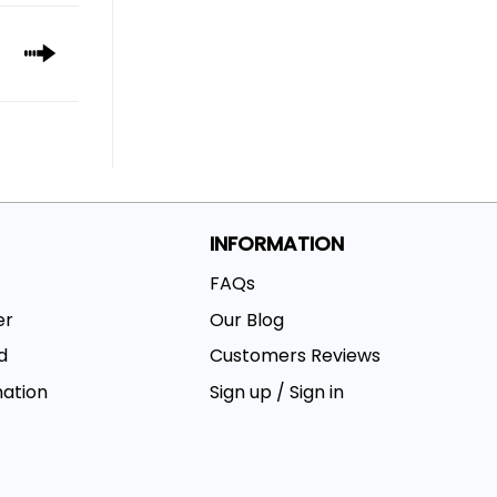
с
INFORMATION
FAQs
er
Our Blog
d
Customers Reviews
mation
Sign up / Sign in