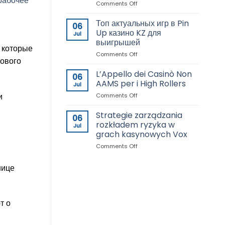
рабочее
on
Comments Off
Enterprises:
Jak
A
zůstat
Comprehensive
Топ актуальных игр в Pin
06
informovaný
Guide
Up казино KZ для
Jul
o
выигрышей
novinkách
 которые
on
Comments Off
v
рового
Топ
aplikaci
актуальных
Mostbet
L’Appello dei Casinò Non
06
игр
AAMS per i High Rollers
Jul
в
on
и
Comments Off
Pin
L’Appello
Up
и
dei
Strategie zarządzania
казино
06
Casinò
KZ
rozkładem ryzyka w
Jul
Non
для
grach kasynowych Vox
AAMS
выигрышей
on
Comments Off
per
Strategie
i
zarządzania
High
нице
rozkładem
Rollers
ryzyka
w
grach
т о
kasynowych
Vox