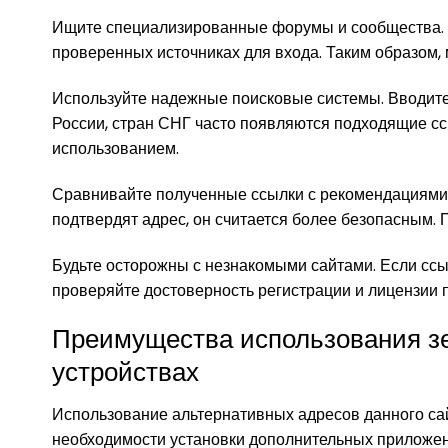
Ищите специализированные форумы и сообщества. У
проверенных источниках для входа. Таким образом,
Используйте надежные поисковые системы. Вводите
России, стран СНГ часто появляются подходящие с
использованием.
Сравнивайте полученные ссылки с рекомендациями 
подтвердят адрес, он считается более безопасным. 
Будьте осторожны с незнакомыми сайтами. Если ссы
проверяйте достоверность регистрации и лицензии
Преимущества использования з
устройствах
Использование альтернативных адресов данного са
необходимости установки дополнительных приложен