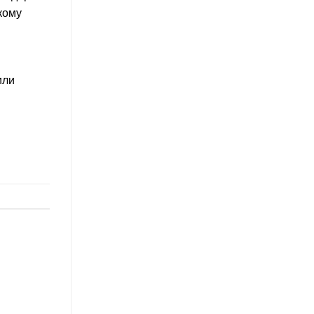
кому
или