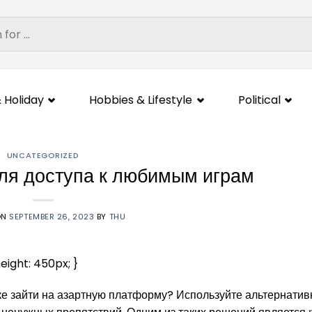
 Holiday
Hobbies & Lifestyle
Political
UNCATEGORIZED
ля доступа к любимым играм
ON
SEPTEMBER 26, 2023
BY
THU
eight: 450px; }
ке зайти на азартную платформу? Используйте альтернати