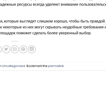
. Надежные ресурсы всегда уделяют внимание пользовательс
и, которые выглядят слишком хорошо, чтобы быть правдой.
ак некоторые из них могут скрывать неудобные требования 
лощадок поможет сделать более уверенный выбор.
in
Uncategorized
. Bookmark the
permalink
.