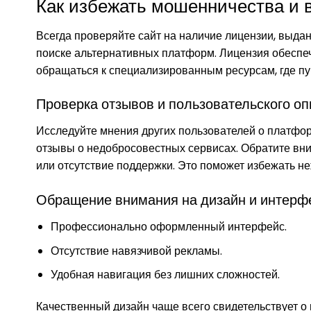
Как избежать мошенничества и
Всегда проверяйте сайт на наличие лицензии, выдан
поиске альтернативных платформ. Лицензия обеспеч
обращаться к специализированным ресурсам, где пу
Проверка отзывов и пользовательского о
Исследуйте мнения других пользователей о платфор
отзывы о недобросовестных сервисах. Обратите вн
или отсутствие поддержки. Это поможет избежать н
Обращение внимания на дизайн и интерф
Профессионально оформленный интерфейс.
Отсутствие навязчивой рекламы.
Удобная навигация без лишних сложностей.
Качественный дизайн чаще всего свидетельствует о