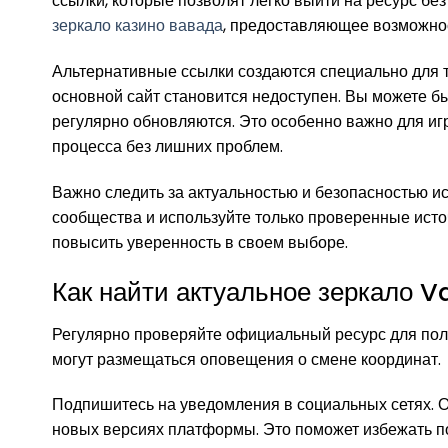
ссылки, которые позволят легко выйти на ресурс бе
зеркало казино вавада
, предоставляющее возможно
Альтернативные ссылки создаются специально для то
основной сайт становится недоступен. Вы можете 
регулярно обновляются. Это особенно важно для иг
процесса без лишних проблем.
Важно следить за актуальностью и безопасностью 
сообщества и используйте только проверенные исто
повысить уверенность в своем выборе.
Как найти актуальное зеркало V
Регулярно проверяйте официальный ресурс для полу
могут размещаться оповещения о смене координат.
Подпишитесь на уведомления в социальных сетях.
новых версиях платформы. Это поможет избежать п