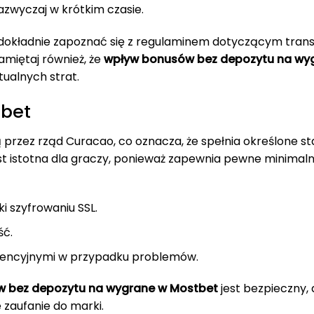
azwyczaj w krótkim czasie.
dokładnie zapoznać się z regulaminem dotyczącym transa
miętaj również, że
wpływ bonusów bez depozytu na wy
ualnych strat.
tbet
 przez rząd Curacao, co oznacza, że spełnia określone s
est istotna dla graczy, ponieważ zapewnia pewne minimal
 szyfrowaniu SSL.
ść.
icencyjnymi w przypadku problemów.
 bez depozytu na wygrane w Mostbet
jest bezpieczny,
 zaufanie do marki.