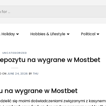
 Holiday
Hobbies & Lifestyle
Political
UNCATEGORIZED
epozytu na wygrane w Mostbet
D ON
JUNE 24, 2026
BY
THU
u na wygrane w Mostbet
odzielić się moimi doświadczeniami związanymi z kasynem