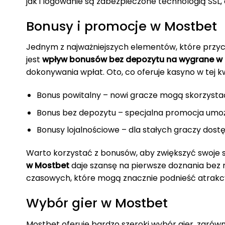
jak i logowanie są zabezpieczone technologią SS
Bonusy i promocje w Mostbet
Jednym z najważniejszych elementów, które przyci
jest
wpływ bonusów bez depozytu na wygrane w
dokonywania wpłat. Oto, co oferuje kasyno w tej kw
Bonus powitalny – nowi gracze mogą skorzystać 
Bonus bez depozytu – specjalna promocja umożl
Bonusy lojalnościowe – dla stałych graczy dost
Warto korzystać z bonusów, aby zwiększyć swoje 
w Mostbet
daje szansę na pierwsze doznania bez
czasowych, które mogą znacznie podnieść atrakcy
Wybór gier w Mostbet
Mostbet oferuje bardzo szeroki wybór gier, zarówn