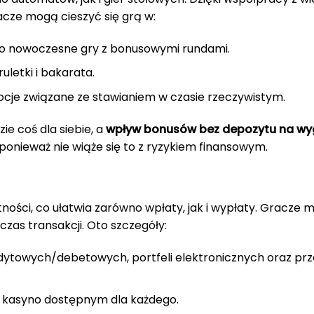
ze mogą cieszyć się grą w:
po nowoczesne gry z bonusowymi rundami.
uletki i bakarata.
ocje związane ze stawianiem w czasie rzeczywistym.
ie coś dla siebie, a
wpływ bonusów bez depozytu na wy
ponieważ nie wiąże się to z ryzykiem finansowym.
ości, co ułatwia zarówno wpłaty, jak i wypłaty. Gracze 
czas transakcji. Oto szczegóły:
towych/debetowych, portfeli elektronicznych oraz pr
ni kasyno dostępnym dla każdego.