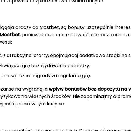
L, co zapewnia bezpieczeństwo Twoich danych.
ągają graczy do Mostbet, są bonusy. Szczególnie intere
 Mostbet
, ponieważ dają one możliwość gier bez konieczn
estii:
z atrakcyjnej oferty, obejmującej dodatkowe środki na s
iwiająca grę bez wydawania pieniędzy.
ępne są różne nagrody za regularną grę.
szanse na wygraną, a
wpływ bonusów bez depozytu na 
 ryzykowania własnych środków. Nie zapominajmy o prom
jność grania w tym kasynie.
o automatów, jak i gier stołowych. Dzięki współpracy z w