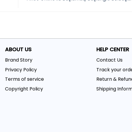
ABOUT US
HELP CENTER
Brand Story
Contact Us
Privacy Policy
Track your ord
Terms of service
Return & Refun
Copyright Policy
Shipping Infor