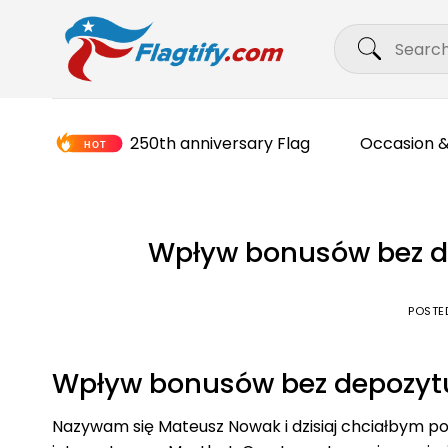
Skip
Search
to
for:
content
250th anniversary Flag
Occasion &
Wpływ bonusów bez d
POSTE
Wpływ bonusów bez depozyt
Nazywam się Mateusz Nowak i dzisiaj chciałbym p