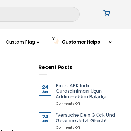
Custom Flag
Customer Helps
Recent Posts
Pinco APK Indir
24
Quraşdırılması Üçün
Jun
Addım-addım Bələdçi
on
Comments Off
Pinco
APK
“versuche Dein Glück Und
24
Indir
Gewinne Jetzt Gleich!
Jun
Quraşdırılması
on
Comments Off
Üçün