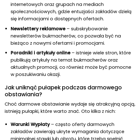
internetowych oraz grupach na mediach
społecznościowych, gdzie entuzjaści zakładów dzielą
się informacjami o dostępnych ofertach.
Newslettery reklamowe
– subskrybowanie
newsletterów bukmacherów, co pozwala być na
bieżąco z nowymi ofertami i promocjami.
Poradniki i artykuły online
– istnieje wiele stron, które
publikują artykuły na temat bukmacherów oraz
aktualnych promocji, co również może być pomocne
w poszukiwaniu okazji.
Jak uniknąć pułapek podczas darmowego
obstawiania?
Choć darmowe obstawianie wydaje się atrakcyjną opcją,
istnieją pułapki, które warto znać. Oto kilka z nich:
Warunki Wypłaty
– często oferty darmowych
zakładów zawierają ukryte wymagania dotyczące
minimalnej stawki lub obrotu, które trzeba spełnić