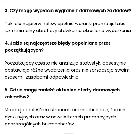
3. Czy mogę wypłacić wygrane z darmowych zakładów?
Tak, ale najpierw należy spełnić warunki promocji, takie
jak minimalny obrót czy stawka na określone wydarzenia.
4. Jakie są najczęstsze błędy popełniane przez
początkujących?
Początkujący często nie analizują statystyk, obsesyjnie
obstawiają różne wydarzenia oraz nie zarządzają swoim
czasem i zasobami odpowiednio.
5. Gdzie mogę znaleźć aktualne oferty darmowych
zakładów?
Mozna je znaleść na stronach bukmacherskich, forach
dyskusyjnych oraz w newsletterach promocyjnych
poszczególnych bukmacherów.