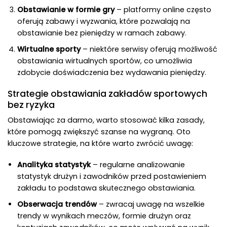
Obstawianie w formie gry
– platformy online często
oferują zabawy i wyzwania, które pozwalają na
obstawianie bez pieniędzy w ramach zabawy.
Wirtualne sporty
– niektóre serwisy oferują możliwość
obstawiania wirtualnych sportów, co umożliwia
zdobycie doświadczenia bez wydawania pieniędzy.
Strategie obstawiania zakładów sportowych
bez ryzyka
Obstawiając za darmo, warto stosować kilka zasady,
które pomogą zwiększyć szanse na wygraną. Oto
kluczowe strategie, na które warto zwrócić uwagę:
Analityka statystyk
– regularne analizowanie
statystyk drużyn i zawodników przed postawieniem
zakładu to podstawa skutecznego obstawiania.
Obserwacja trendów
– zwracaj uwagę na wszelkie
trendy w wynikach meczów, formie drużyn oraz