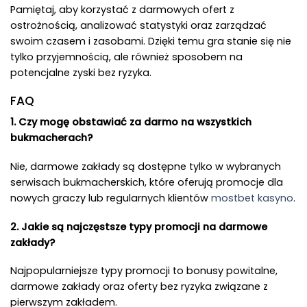
Pamiętaj, aby korzystać z darmowych ofert z
ostrożnością, analizować statystyki oraz zarządzać
swoim czasem i zasobami. Dzięki temu gra stanie się nie
tylko przyjemnością, ale również sposobem na
potencjalne zyski bez ryzyka.
FAQ
1. Czy mogę obstawiać za darmo na wszystkich
bukmacherach?
Nie, darmowe zakłady są dostępne tylko w wybranych
serwisach bukmacherskich, które oferują promocje dla
nowych graczy lub regularnych klientów
mostbet kasyno
.
2. Jakie są najczęstsze typy promocji na darmowe
zakłady?
Najpopularniejsze typy promocji to bonusy powitalne,
darmowe zakłady oraz oferty bez ryzyka związane z
pierwszym zakładem.