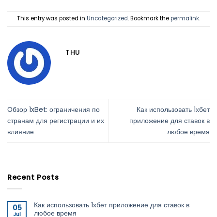
This entry was posted in
Uncategorized
. Bookmark the
permalink
.
THU
Обзор 1xBet: ограничения по
Как использовать 1хбет
странам для регистрации и их
приложение для ставок в
влияние
любое время
Recent Posts
Как использовать 1хбет приложение для ставок в
05
любое время
Jul