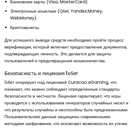
Банковские карты (Visa, MasterCard).
Электронные кошельки (Qiwi, Yandex.Money,
WebMoney).
Криптовалюты.
Для успешного вывода средств необходимо пройти процесс
верификации, который включает предоставление документов,
подтверждающих личность. Это делается для защиты
пользователей и предотвращения мошенничества.
Безопасность и лицензия 1хбет
1хбет оперирует под лицензией Curacao eGaming, что
означает, что казино соблюдает определенные стандарты
безопасности и честности. Лицензия гарантирует, что игры
проводятся с использованием генераторов случайных чисел и
что результаты случайны и неспособны быть предсказанными.
Пользовательские данные защищены современными
методами шифрования, что исключает возможность их утечки.