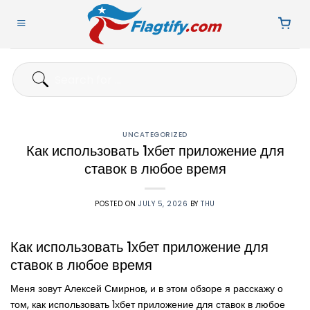
Skip
to
content
Search
for:
UNCATEGORIZED
Как использовать 1хбет приложение для
ставок в любое время
POSTED ON
JULY 5, 2026
BY
THU
Как использовать 1хбет приложение для
ставок в любое время
Меня зовут Алексей Смирнов, и в этом обзоре я расскажу о
том, как использовать 1хбет приложение для ставок в любое