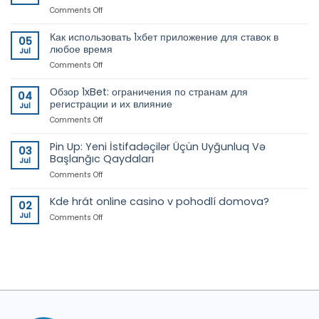
on
Comments Off
Как
использовать
Как использовать 1хбет приложение для ставок в
05
1хбет
любое время
Jul
приложение
on
Comments Off
для
Как
ставок
использовать
в
Обзор 1xBet: ограничения по странам для
04
1хбет
любое
регистрации и их влияние
Jul
приложение
время
on
Comments Off
для
Обзор
ставок
1xBet:
в
Pin Up: Yeni İstifadəçilər Üçün Uyğunluq Və
03
ограничения
любое
Başlanğıc Qaydaları
Jul
по
время
on
Comments Off
странам
Pin
для
Up:
регистрации
Kde hrát online casino v pohodlí domova?
02
Yeni
и
Jul
on
Comments Off
İstifadəçilər
их
Kde
Üçün
влияние
hrát
Uyğunluq
online
Və
casino
Başlanğıc
v
Qaydaları
pohodlí
domova?