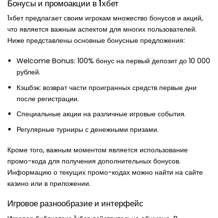
Бонусы и промоакции в 1хбет
1хбет предлагает своим игрокам множество бонусов и акций,
что является важным аспектом для многих пользователей.
Ниже представлены основные бонусные предложения:
Welcome Bonus: 100% бонус на первый депозит до 10 000
рублей.
Кэшбэк: возврат части проигранных средств первые дни
после регистрации.
Специальные акции на различные игровые события.
Регулярные турниры с денежными призами.
Кроме того, важным моментом является использование
промо-кода для получения дополнительных бонусов.
Информацию о текущих промо-кодах можно найти на сайте
казино или в приложении.
Игровое разнообразие и интерфейс