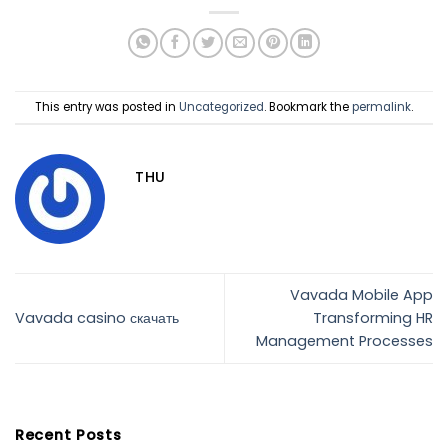
This entry was posted in
Uncategorized
. Bookmark the
permalink
.
THU
Vavada Mobile App
Vavada casino скачать
Transforming HR
Management Processes
Recent Posts