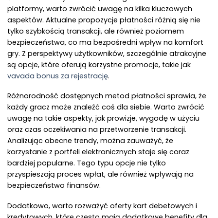
platformy, warto zwrócić uwagę na kilka kluczowych
aspektów. Aktualne propozycje płatności różnią się nie
tylko szybkością transakcji, ale również poziomem
bezpieczeństwa, co ma bezpośredni wpływ na komfort
gry. Z perspektywy użytkowników, szczególnie atrakcyjne
są opcje, które oferują korzystne promocje, takie jak
vavada bonus za rejestrację
.
Różnorodność dostępnych metod płatności sprawia, że
każdy gracz może znaleźć coś dla siebie. Warto zwrócić
uwagę na takie aspekty, jak prowizje, wygodę w użyciu
oraz czas oczekiwania na przetworzenie transakcji.
Analizując obecne trendy, można zauważyć, że
korzystanie z portfeli elektronicznych staje się coraz
bardziej popularne. Tego typu opcje nie tylko
przyspieszają proces wpłat, ale również wpływają na
bezpieczeństwo finansów.
Dodatkowo, warto rozważyć oferty kart debetowych i
kredytowych, które często mają dodatkowe benefity dla