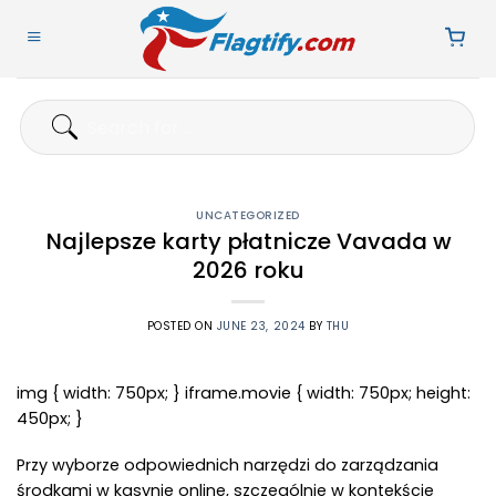
Skip
to
content
Search
for:
UNCATEGORIZED
Najlepsze karty płatnicze Vavada w
2026 roku
POSTED ON
JUNE 23, 2024
BY
THU
img { width: 750px; } iframe.movie { width: 750px; height:
450px; }
Przy wyborze odpowiednich narzędzi do zarządzania
środkami w kasynie online, szczególnie w kontekście