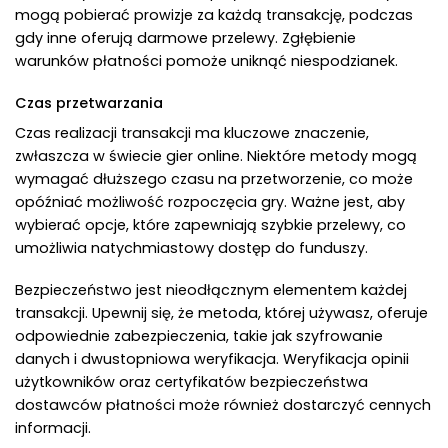
mogą pobierać prowizje za każdą transakcję, podczas
gdy inne oferują darmowe przelewy. Zgłębienie
warunków płatności pomoże uniknąć niespodzianek.
Czas przetwarzania
Czas realizacji transakcji ma kluczowe znaczenie,
zwłaszcza w świecie gier online. Niektóre metody mogą
wymagać dłuższego czasu na przetworzenie, co może
opóźniać możliwość rozpoczęcia gry. Ważne jest, aby
wybierać opcje, które zapewniają szybkie przelewy, co
umożliwia natychmiastowy dostęp do funduszy.
Bezpieczeństwo jest nieodłącznym elementem każdej
transakcji. Upewnij się, że metoda, której używasz, oferuje
odpowiednie zabezpieczenia, takie jak szyfrowanie
danych i dwustopniowa weryfikacja. Weryfikacja opinii
użytkowników oraz certyfikatów bezpieczeństwa
dostawców płatności może również dostarczyć cennych
informacji.