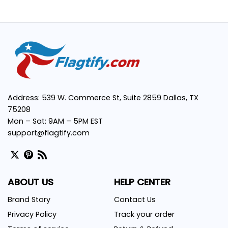
1xbet
время
зеркало
рабочее
на
сегодня:
Полный
обзор
казино
Address: 539 W. Commerce St, Suite 2859 Dallas, TX
75208
Mon – Sat: 9AM – 5PM EST
support@flagtify.com
ABOUT US
HELP CENTER
Brand Story
Contact Us
Privacy Policy
Track your order