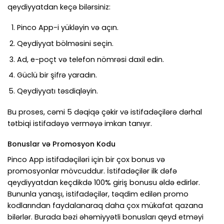
qeydiyyatdan keçə bilərsiniz:
Pinco App-i yükləyin və açın.
Qeydiyyat bölməsini seçin.
Ad, e-poçt və telefon nömrəsi daxil edin.
Güclü bir şifrə yaradın.
Qeydiyyatı təsdiqləyin.
Bu proses, cəmi 5 dəqiqə çəkir və istifadəçilərə dərhal
tətbiqi istifadəyə verməyə imkan tanıyır.
Bonuslar və Promosyon Kodu
Pinco App istifadəçiləri için bir çox bonus və
promosyonlar mövcuddur. İstifadəçilər ilk dəfə
qeydiyyatdan keçdikdə 100% giriş bonusu əldə edirlər.
Bununla yanaşı, istifadəçilər, təqdim edilən promo
kodlarından faydalanaraq daha çox mükafat qazana
bilərlər. Burada bəzi əhəmiyyətli bonusları qeyd etməyi