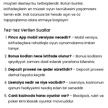
müştəri dəstəyi bu tətbiqdəndir. Bütün bunlar,
istifadəçilərin ən müasir oyun təcrübəsini yaşamasını
təmin edir. İndi özünüzə bir hesab açın və öz
tapşırıqlarınızı idarə etməyə başlayın!
Tez-tez Verilən Suallar
Pinco App mobil versiyası necədir?
– Mobil versiya,
istifadəçilərə rahatlıqla oyun oynamalarına imkan
tanıyır.
Bonus kodları necə istifadə olunur?
– Bonus kodlarını
qeydiyyat zamanı daxil edərək yararlana bilərsiniz.
Depozit prosesi nə qədər sürətlidir?
– Depozit prosesi
dərhal həyata keçirilir.
Lisenziya nədir və niyə vacibdir?
– Lisenziya, kazinonun
qanuni fəaliyyətini təsdiq edən bir sənəddir.
Canlı kazinoda hansı oyunlar var?
– Blackjack, rulet və
poker kimi klassik oyunlar mövcuddur.