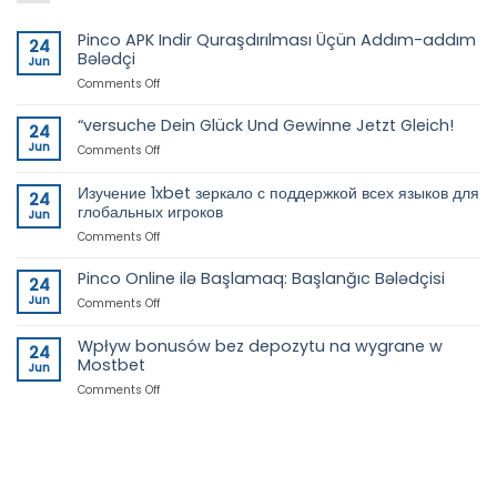
Pinco APK Indir Quraşdırılması Üçün Addım-addım
24
Bələdçi
Jun
on
Comments Off
Pinco
APK
“versuche Dein Glück Und Gewinne Jetzt Gleich!
24
Indir
Jun
on
Comments Off
Quraşdırılması
“versuche
Üçün
Dein
Addım-
Изучение 1xbet зеркало с поддержкой всех языков для
24
Glück
addım
глобальных игроков
Jun
Und
Bələdçi
on
Comments Off
Gewinne
Изучение
Jetzt
1xbet
Gleich!
Pinco Online ilə Başlamaq: Başlanğıc Bələdçisi
24
зеркало
Jun
on
Comments Off
с
Pinco
поддержкой
Online
всех
Wpływ bonusów bez depozytu na wygrane w
24
ilə
языков
Mostbet
Jun
Başlamaq:
для
on
Comments Off
Başlanğıc
глобальных
Wpływ
Bələdçisi
игроков
bonusów
bez
depozytu
na
wygrane