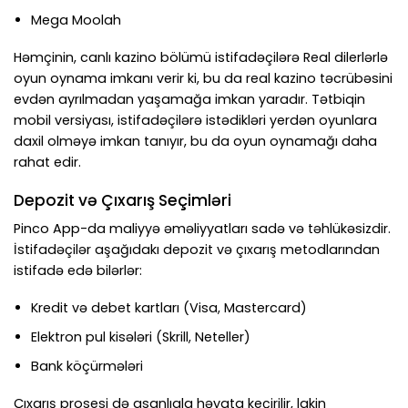
Mega Moolah
Həmçinin, canlı kazino bölümü istifadəçilərə Real dilerlərlə
oyun oynama imkanı verir ki, bu da real kazino təcrübəsini
evdən ayrılmadan yaşamağa imkan yaradır. Tətbiqin
mobil versiyası, istifadəçilərə istədikləri yerdən oyunlara
daxil olməyə imkan tanıyır, bu da oyun oynamağı daha
rahat edir.
Depozit və Çıxarış Seçimləri
Pinco App-da maliyyə əməliyyatları sadə və təhlükəsizdir.
İstifadəçilər aşağıdakı depozit və çıxarış metodlarından
istifadə edə bilərlər:
Kredit və debet kartları (Visa, Mastercard)
Elektron pul kisələri (Skrill, Neteller)
Bank köçürmələri
Çıxarış prosesi də asanlıqla həyata keçirilir, lakin