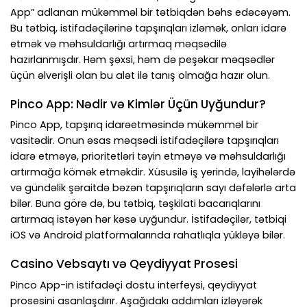
App” adlanan mükəmməl bir tətbiqdən bəhs edəcəyəm.
Bu tətbiq, istifadəçilərinə tapşırıqları izləmək, onları idarə
etmək və məhsuldarlığı artırmaq məqsədilə
hazırlanmışdır. Həm şəxsi, həm də peşəkar məqsədlər
üçün əlverişli olan bu alət ilə tanış olmağa hazır olun.
Pinco App: Nədir və Kimlər Üçün Uyğundur?
Pinco App, tapşırıq idarəetməsində mükəmməl bir
vasitədir. Onun əsas məqsədi istifadəçilərə tapşırıqları
idarə etməyə, prioritetləri təyin etməyə və məhsuldarlığı
artırmağa kömək etməkdir. Xüsusilə iş yerində, layihələrdə
və gündəlik şəraitdə bəzən tapşırıqların sayı dəfələrlə arta
bilər. Buna görə də, bu tətbiq, təşkilati bacarıqlarını
artırmaq istəyən hər kəsə uyğundur. İstifadəçilər, tətbiqi
iOS və Android platformalarında rahatlıqla yükləyə bilər.
Casino Vebsaytı və Qeydiyyat Prosesi
Pinco App-in istifadəçi dostu interfeysi, qeydiyyat
prosesini asanlaşdırır. Aşağıdakı addımları izləyərək