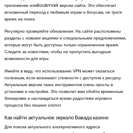
приложение илиBookmark версии сайта. Это обеспечит
мгновенный переход к любимым играм и бонусам, не тратя
время на поиск.
Регулярно проверяйте обновления. На сайте расположены
разделы с новыми акциями и специальными предложениями,
которые могут быть доступны только ограниченное время.
Следите за новостями, чтобы не пропустить выгодные
возможности для игры.
Имейте в виду, что использование VPN может оказаться
полезным, если возникают сложности с доступом к ресурсу.
Актуальные версии таких инструментов очень просты в
установке и настройке. Это позволит вам обойти временные
блокировки и наслаждаться всеми радостями игрового
процесса без лишних хлопот.
Как найти актуальное зеркало Вавада казино
Для поиска актуального альтернативного адреса