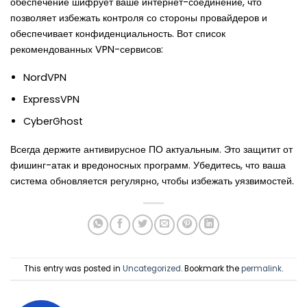
обеспечение шифрует ваше интернет-соединение, что
позволяет избежать контроля со стороны провайдеров и
обеспечивает конфиденциальность. Вот список
рекомендованных VPN-сервисов:
NordVPN
ExpressVPN
CyberGhost
Всегда держите антивирусное ПО актуальным. Это защитит от
фишинг-атак и вредоносных программ. Убедитесь, что ваша
система обновляется регулярно, чтобы избежать уязвимостей.
This entry was posted in
Uncategorized
. Bookmark the
permalink
.