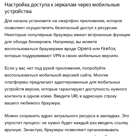
Настройка доступа к зеркалам через мобильные
устройства
Для начала установите на смартфон приложение, которое
позволяет осуществлять безопасный доступ к ресурсам.
Некоторые популярные браузеры имеют встроенные функции
для обхода блокировок. Например, вы можете
воспользоваться браузерами вроде Opera или Firefox,
которые поддерживают VPN в своих мобильных версиях.
Если у вас нет под рукой приложения, попробуйте
воспользоваться мобильной версией сайта. Многие
платформы предлагают адаптированные для мобильных
устройств версии, которые гарантируют доступность нужного
контента в одном клике. Введите URL в адресную строку
вашего любимого браузера.
Можно сохранить адрес актуального ресурса в закладках. Это
упростит процесс: не нужно будет каждый раз вводить ссылку
вручную. Зачастую, браузеры позволяют организовывать