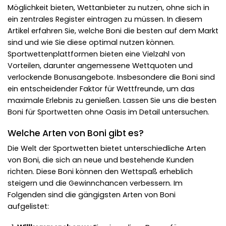
Möglichkeit bieten, Wettanbieter zu nutzen, ohne sich in
ein zentrales Register eintragen zu müssen. In diesem
Artikel erfahren Sie, welche Boni die besten auf dem Markt
sind und wie Sie diese optimal nutzen können.
Sportwettenplattformen bieten eine Vielzahl von
Vorteilen, darunter angemessene Wettquoten und
verlockende Bonusangebote. Insbesondere die Boni sind
ein entscheidender Faktor für Wettfreunde, um das
maximale Erlebnis zu genießen. Lassen Sie uns die besten
Boni für Sportwetten ohne Oasis im Detail untersuchen.
Welche Arten von Boni gibt es?
Die Welt der Sportwetten bietet unterschiedliche Arten
von Boni, die sich an neue und bestehende Kunden
richten. Diese Boni können den Wettspaß erheblich
steigern und die Gewinnchancen verbessern. Im
Folgenden sind die gängigsten Arten von Boni
aufgelistet: