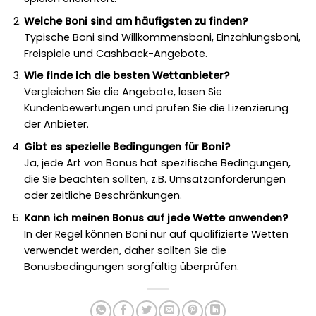
Welche Boni sind am häufigsten zu finden?
Typische Boni sind Willkommensboni, Einzahlungsboni,
Freispiele und Cashback-Angebote.
Wie finde ich die besten Wettanbieter?
Vergleichen Sie die Angebote, lesen Sie
Kundenbewertungen und prüfen Sie die Lizenzierung
der Anbieter.
Gibt es spezielle Bedingungen für Boni?
Ja, jede Art von Bonus hat spezifische Bedingungen,
die Sie beachten sollten, z.B. Umsatzanforderungen
oder zeitliche Beschränkungen.
Kann ich meinen Bonus auf jede Wette anwenden?
In der Regel können Boni nur auf qualifizierte Wetten
verwendet werden, daher sollten Sie die
Bonusbedingungen sorgfältig überprüfen.